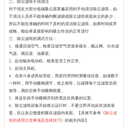
二、除尘滤筒手动清洁
对于现在大部分低端吸尘器普遍采用的手动清洁除尘滤筒，由
于清洁人员并不能准确判断滤袋或除尘滤筒表面灰尘的多少，
所以不能在准确的时间下及时的清洁除尘滤筒，如果时间或早
或晚，都会将直接影响到吸尘作业的正常进行
三、除尘滤筒的调式方法：
1、接通压缩空气，检查压缩空气管道各接头，截止阀、分水滤
气器、调压器、油雾器。
2、起动输灰电动机，检查是否工作正常。
3、起动主风机。
4、在灰斗各进风短管处，用皮托管同时测量动压值，如读数不
一样时，用手动蝶阀调节，使之相等，以保障每个过滤室负荷
相等，调好后将手动蝶阀锁紧。
5、将反吹风手动蝶阀开到所需反吹风量的位置。
6、除尘滤筒设备开始将尘运行时，不要立即开动反吹清灰装
置，应让灰尘慢慢积聚在滤袋内表面。【具体可参考《
除尘滤
筒的使用注意事项及选择技巧
》的相关内容】